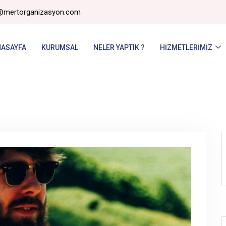
@mertorganizasyon.com
NASAYFA
KURUMSAL
NELER YAPTIK ?
HIZMETLERIMIZ