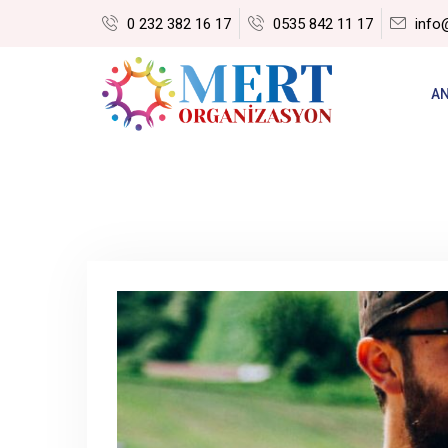
0 232 382 16 17
0535 842 11 17
info
A