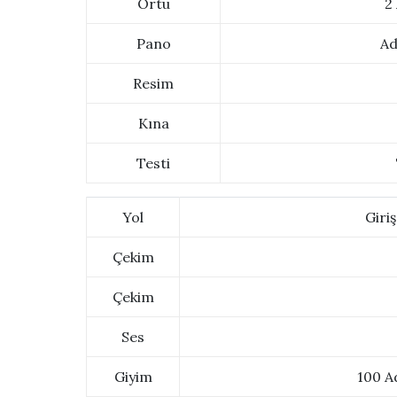
Örtü
2
Pano
Ad
Resim
Kına
Testi
Yol
Giri
Çekim
Çekim
Ses
Giyim
100 A