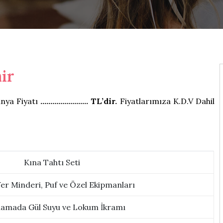
ir
anya Fiyatı
…………………… TL’dir.
Fiyatlarımıza K.D.V Dahil
Kına Tahtı Seti
er Minderi, Puf ve Özel Ekipmanları
lamada Gül Suyu ve Lokum İkramı