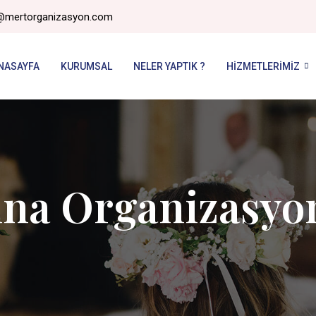
@mertorganizasyon.com
NASAYFA
KURUMSAL
NELER YAPTIK ?
HIZMETLERIMIZ
ına Organizasyo