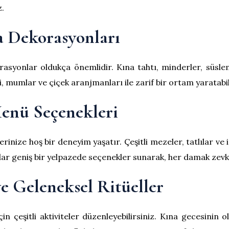
z.
na Dekorasyonları
syonlar oldukça önemlidir. Kına tahtı, minderler, süsleme
ri, mumlar ve çiçek aranjmanları ile zarif bir ortam yaratabil
Menü Seçenekleri
inize hoş bir deneyim yaşatır. Çeşitli mezeler, tatlılar ve i
 geniş bir yelpazede seçenekler sunarak, her damak zevkin
ve Geleneksel Ritüeller
n çeşitli aktiviteler düzenleyebilirsiniz. Kına gecesinin 