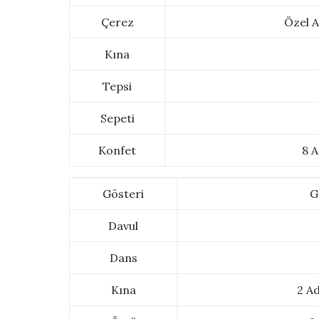
Çerez
Özel A
Kına
Tepsi
Sepeti
Konfet
8 A
Gösteri
G
Davul
Dans
Kına
2 Ad