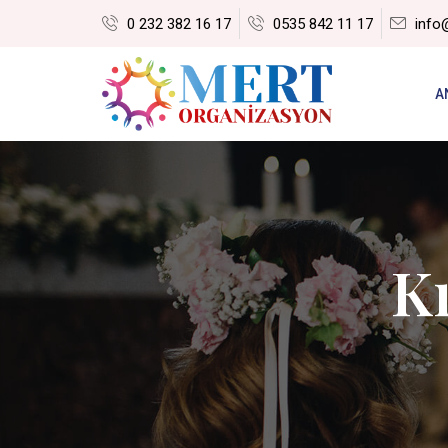
0 232 382 16 17
0535 842 11 17
info
A
K